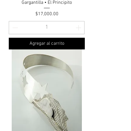
Gargantilla • El Principito
Precio
$17,000.00
Agregar al carrito