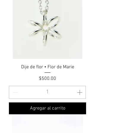
Dije de flor • Flor de Marie
Precio
$500.00
Agregar al carrito