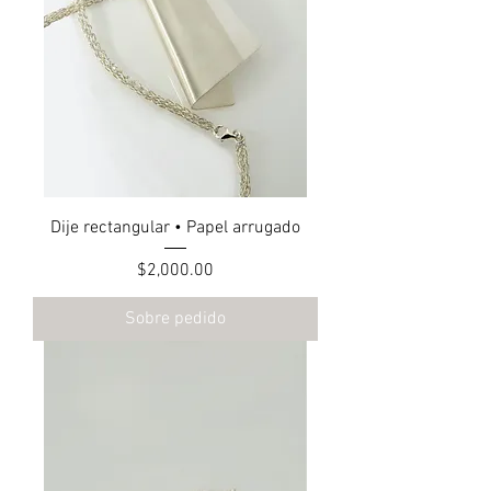
Dije rectangular • Papel arrugado
Precio
$2,000.00
Sobre pedido