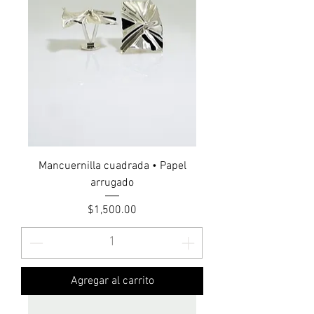
Mancuernilla cuadrada • Papel
arrugado
Precio
$1,500.00
Agregar al carrito