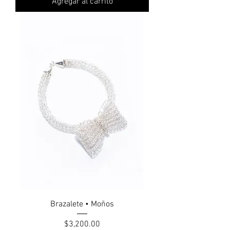
Agregar al carrito
Brazalete • Moños
Precio
$3,200.00