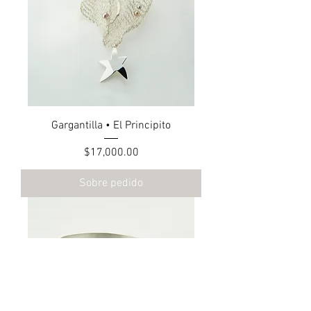
Gargantilla • El Principito
Precio
$17,000.00
Sobre pedido