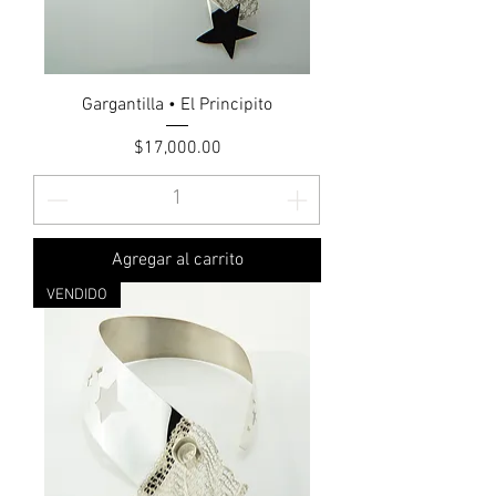
Gargantilla • El Principito
Precio
$17,000.00
Agregar al carrito
VENDIDO