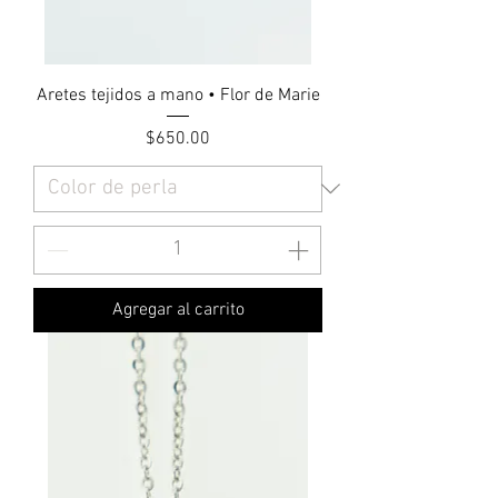
Aretes tejidos a mano • Flor de Marie
Precio
$650.00
Agregar al carrito