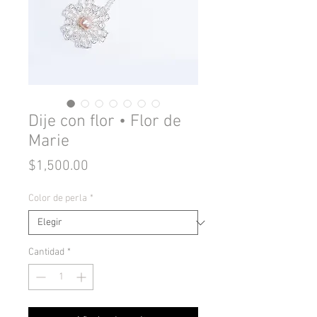
Dije con flor • Flor de
Marie
Precio
$1,500.00
Color de perla
*
Cantidad
*