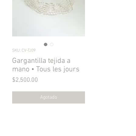
SKU: CV-TJ09
Gargantilla tejida a
mano • Tous les jours
Precio
$2,500.00
Agotado
…puntos que se entrelazan,
ligeros y continuos, como tu
hacer cotidiano…