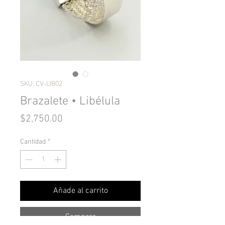
SKU: CV-LIB02
Brazalete • Libélula
Precio
$2,750.00
Cantidad
*
Añade al carrito
Comprar